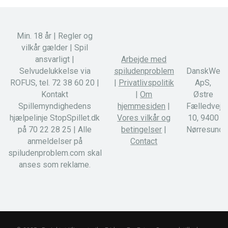
Min. 18 år | Regler og
vilkår gælder | Spil
ansvarligt |
Arbejde med
Selvudelukkelse via
spiludenproblem.com
DanskWebD
ROFUS, tel. 72 38 60 20 |
|
Privatlivspolitik
ApS,
Kontakt
|
Om
Østre
Spillemyndighedens
hjemmesiden
|
Fælledvej
hjælpelinje StopSpillet.dk
Vores vilkår og
10, 9400
på 70 22 28 25 | Alle
betingelser
|
Nørresundb
anmeldelser på
Contact
spiludenproblem.com skal
anses som reklame.